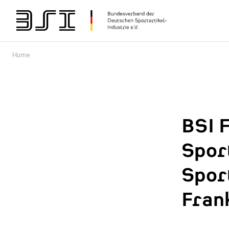
Home
BSI 
Spor
Sport
Fran