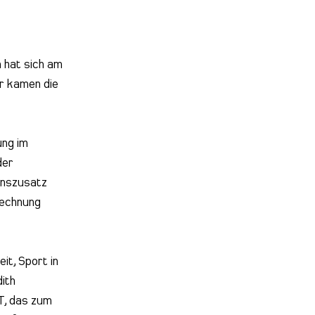
 hat sich am
hr kamen die
ung im
der
enszusatz
Rechnung
t, Sport in
ith
T
, das zum