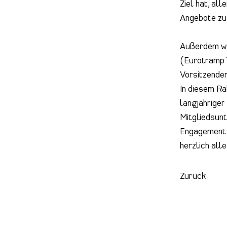
Ziel hat, al
Angebote zu
Außerdem wu
(Eurotramp 
Vorsitzender
In diesem R
langjähriger
Mitgliedsunt
Engagement f
herzlich all
Zurück