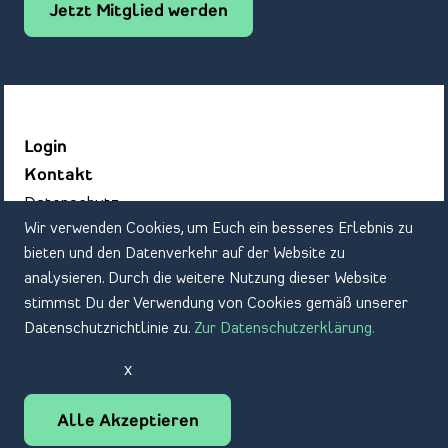
Jetzt Mitglied werden
Login
Kontakt
Datenschutz
Wir verwenden Cookies, um Euch ein besseres Erlebnis zu
Impressum
bieten und den Datenverkehr auf der Website zu
analysieren. Durch die weitere Nutzung dieser Website
stimmst Du der Verwendung von Cookies gemäß unserer
Datenschutzrichtlinie zu.
Zur Datenschutzerklärung.
x
DE
EN
Alle Akzeptieren
© 2022 Bundesverband der Deutschen Sportartikel-