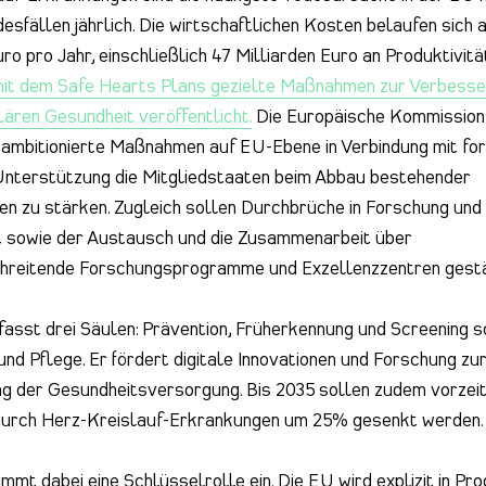
desfällen jährlich. Die wirtschaftlichen Kosten belaufen sich 
uro pro Jahr, einschließlich 47 Milliarden Euro an Produktivit
mit dem Safe Hearts Plans gezielte Maßnahmen zur Verbesse
ären Gesundheit veröffentlicht.
Die Europäische Kommission 
 ambitionierte Maßnahmen auf EU-Ebene in Verbindung mit fo
 Unterstützung die Mitgliedstaaten beim Abbau bestehender
en zu stärken. Zugleich sollen Durchbrüche in Forschung und 
t sowie der Austausch und die Zusammenarbeit über
hreitende Forschungsprogramme und Exzellenzzentren gestä
asst drei Säulen: Prävention, Früherkennung und Screening s
nd Pflege. Er fördert digitale Innovationen und Forschung zu
g der Gesundheitsversorgung. Bis 2035 sollen zudem vorzeit
durch Herz-Kreislauf-Erkrankungen um 25% gesenkt werden.
immt dabei eine Schlüsselrolle ein. Die EU wird explizit in P