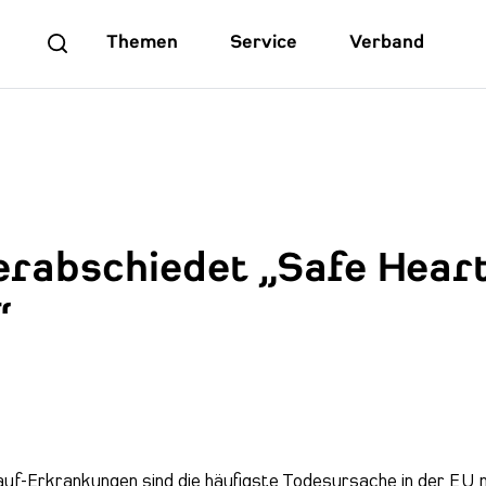
Themen
Service
Verband
erabschiedet „Safe Hear
“
uf-Erkrankungen sind die häufigste Todesursache in der EU m