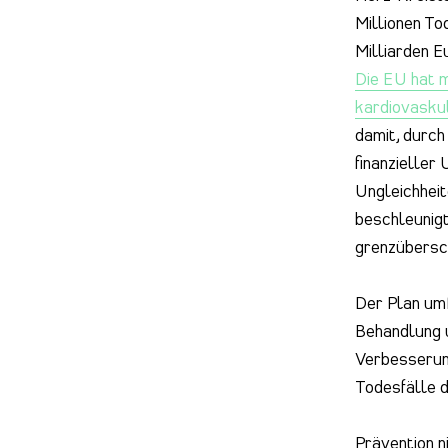
Millionen To
Milliarden E
Die EU hat 
kardiovaskul
damit, durch
finanzieller
Ungleichheit
beschleunig
grenzübersc
Der Plan umf
Behandlung u
Verbesserun
Todesfälle 
Prävention n