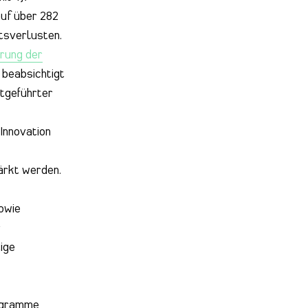
auf über 282
ätsverlusten.
rung der
beabsichtigt
rtgeführter
Innovation
rkt werden.
owie
r
ige
rogramme