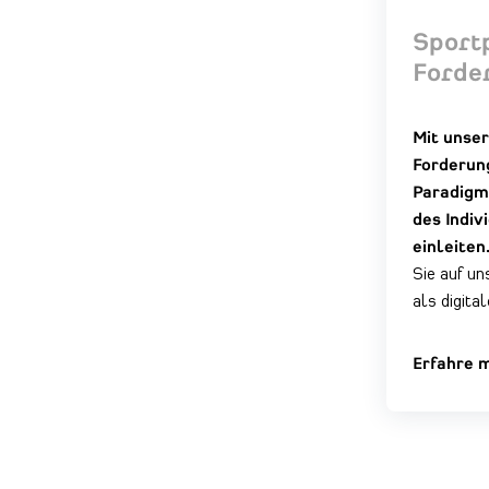
Sportp
Forde
Mit unser
Forderun
Paradigm
des Indiv
einleiten
Sie auf
un
als
digita
Erfahre 