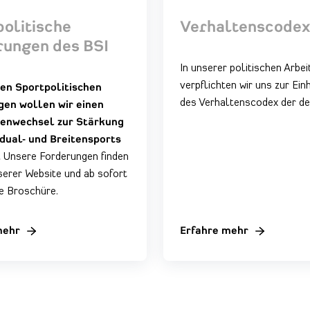
olitische
Verhaltenscodex
rungen des BSI
In unserer politischen Arbei
verpflichten wir uns zur Ein
en Sportpolitischen
des Verhaltenscodex der de'
gen wollen wir einen
enwechsel zur Stärkung
idual- und Breitensports
.
Unsere Forderungen finden
serer Website
und ab sofort
le Broschüre
.
mehr
Erfahre mehr