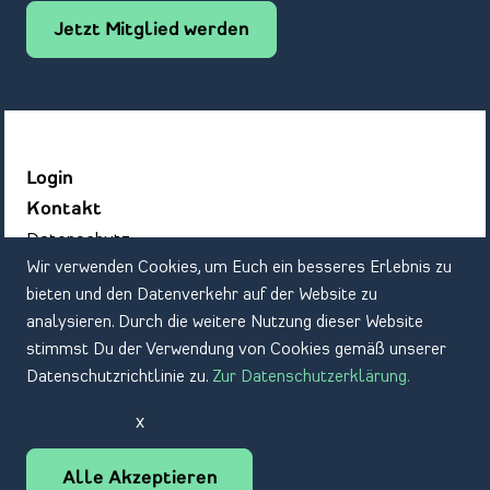
Jetzt Mitglied werden
Login
Kontakt
Datenschutz
Wir verwenden Cookies, um Euch ein besseres Erlebnis zu
Impressum
bieten und den Datenverkehr auf der Website zu
analysieren. Durch die weitere Nutzung dieser Website
stimmst Du der Verwendung von Cookies gemäß unserer
Datenschutzrichtlinie zu.
Zur Datenschutzerklärung.
x
DE
EN
Alle Akzeptieren
© 2022 Bundesverband der Deutschen Sportartikel-